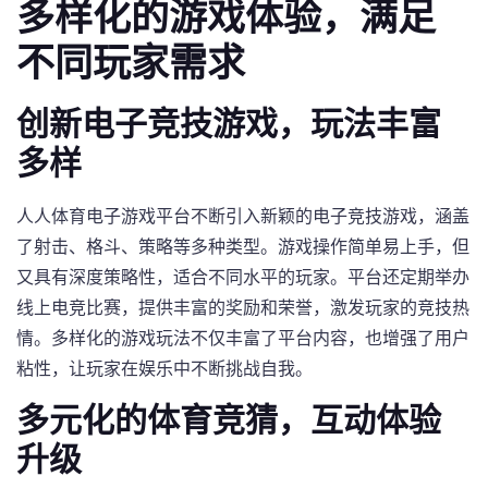
多样化的游戏体验，满足
不同玩家需求
创新电子竞技游戏，玩法丰富
多样
人人体育电子游戏平台不断引入新颖的电子竞技游戏，涵盖
了射击、格斗、策略等多种类型。游戏操作简单易上手，但
又具有深度策略性，适合不同水平的玩家。平台还定期举办
线上电竞比赛，提供丰富的奖励和荣誉，激发玩家的竞技热
情。多样化的游戏玩法不仅丰富了平台内容，也增强了用户
粘性，让玩家在娱乐中不断挑战自我。
多元化的体育竞猜，互动体验
升级