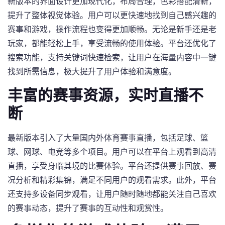
新版本的界面设计更加现代化，布局合理，色彩搭配清新，
提升了整体视觉体验。用户可以更快速地找到自己感兴趣的
赛事和游戏，操作流程也变得更加顺畅。无论是新手还是老
玩家，都能轻松上手，享受流畅的使用体验。平台还优化了
搜索功能，支持关键词快速检索，让用户在海量内容中一键
找到所需信息，极大提升了用户体验和满意度。
丰富的赛事资源，实时直播不
断
最新版本引入了大量国内外体育赛事直播，包括足球、篮
球、网球、电竞等多个项目。用户可以在平台上观看到高清
直播，享受身临其境的比赛体验。平台还提供赛事回放、赛
况分析和精彩集锦，满足不同用户的观看需求。此外，平台
还支持多设备同步观看，让用户随时随地都能关注自己喜欢
的赛事动态，提升了赛事的互动性和观赏性。