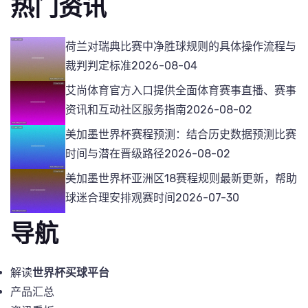
热门资讯
荷兰对瑞典比赛中净胜球规则的具体操作流程与
裁判判定标准
2026-08-04
艾尚体育官方入口提供全面体育赛事直播、赛事
资讯和互动社区服务指南
2026-08-02
美加墨世界杯赛程预测：结合历史数据预测比赛
时间与潜在晋级路径
2026-08-02
美加墨世界杯亚洲区18赛程规则最新更新，帮助
球迷合理安排观赛时间
2026-07-30
导航
解读
世界杯买球平台
产品汇总