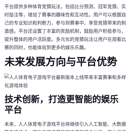
平台提供多种体育竞猜玩法，包括比分预测、冠军竞猜、实
时投注等，增加了赛事的趣味性和互动性。用户可以根据自
己的专业知识和判断力，参与到赛事中，享受竞猜带来的刺
激感。平台还设置了丰富的奖励机制，鼓励用户积极参与，
提升整体的用户活跃度。多元化的竞猜玩法让用户在观看比
赛的同时，也能体验到更多的娱乐乐趣。
未来发展方向与平台优势
技术创新，打造更智能的娱乐
平台
未来，人人体育电子游戏平台将继续引入人工智能、大数据