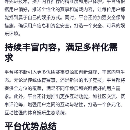
等先进技术，提升内容推荐的精准度和用户体验。平台将根
据用户偏好，推送个性化的赛事和游戏内容，让每位用户都
能找到属于自己的娱乐方式。同时，平台还将加强安全保障
措施，确保用户信息和资金安全，打造一个安全、可靠的娱
乐环境。
持续丰富内容，满足多样化需
求
平台将不断引入更多优质赛事资源和创新游戏，丰富内容生
态。无论是传统体育赛事，还是新兴的电子竞技，平台都将
提供全方位的覆盖，满足不同年龄层和兴趣偏好的用户需
求。此外，平台还计划推出更多互动功能，如社区交流、赛
事评论等，增强用户之间的互动与粘性，打造一个多元化、
互动性强的体育娱乐生态系统。
平台优势总结